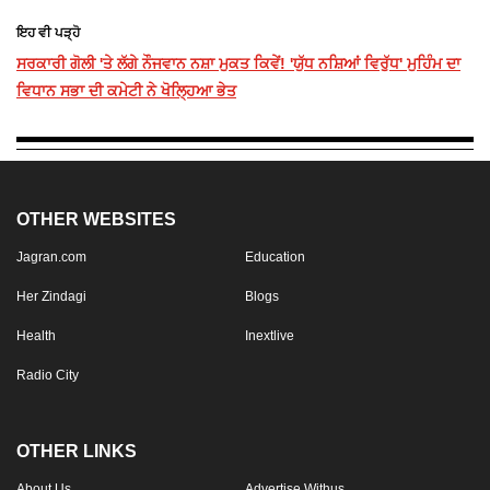
ਇਹ ਵੀ ਪੜ੍ਹੋ
ਸਰਕਾਰੀ ਗੋਲੀ 'ਤੇ ਲੱਗੇ ਨੌਜਵਾਨ ਨਸ਼ਾ ਮੁਕਤ ਕਿਵੇਂ! 'ਯੁੱਧ ਨਸ਼ਿਆਂ ਵਿਰੁੱਧ' ਮੁਹਿੰਮ ਦਾ
ਵਿਧਾਨ ਸਭਾ ਦੀ ਕਮੇਟੀ ਨੇ ਖੋਲ੍ਹਿਆ ਭੇਤ
OTHER WEBSITES
Jagran.com
Education
Her Zindagi
Blogs
Health
Inextlive
Radio City
OTHER LINKS
About Us
Advertise Withus