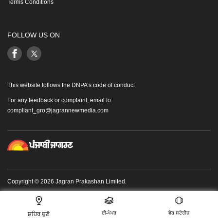
Terms Conditions
FOLLOW US ON
This website follows the DNPA’s code of conduct
For any feedback or complaint, email to:
compliant_gro@jagrannewmedia.com
Copyright © 2026 Jagran Prakashan Limited.
ਈ-ਪੇਪਰ
ਵੈੱਬ ਸਟੋਰੀਜ਼
ਸ਼ਹਿਰ ਚੁਣੋ