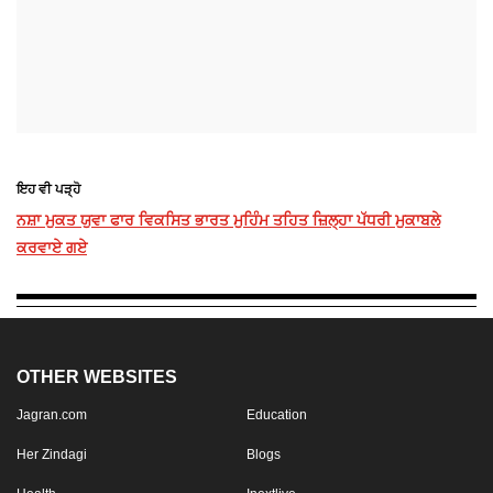
ਇਹ ਵੀ ਪੜ੍ਹੋ
ਨਸ਼ਾ ਮੁਕਤ ਯੁਵਾ ਫਾਰ ਵਿਕਸਿਤ ਭਾਰਤ ਮੁਹਿੰਮ ਤਹਿਤ ਜ਼ਿਲ੍ਹਾ ਪੱਧਰੀ ਮੁਕਾਬਲੇ
ਕਰਵਾਏ ਗਏ
OTHER WEBSITES
Jagran.com
Education
Her Zindagi
Blogs