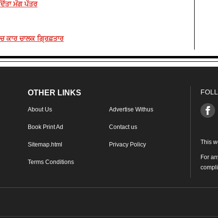
ਦਿੱਤਾ ਮੰਗ ਪੱਤਰ
 ’ਚ ਕਾਰ ਚਾਲਕ ਗ੍ਰਿਫ਼ਤਾਰ
FOLL
OTHER LINKS
About Us
Advertise Withus
Book Print Ad
Contact us
This w
Sitemap.html
Privacy Policy
For an
Terms Conditions
compl