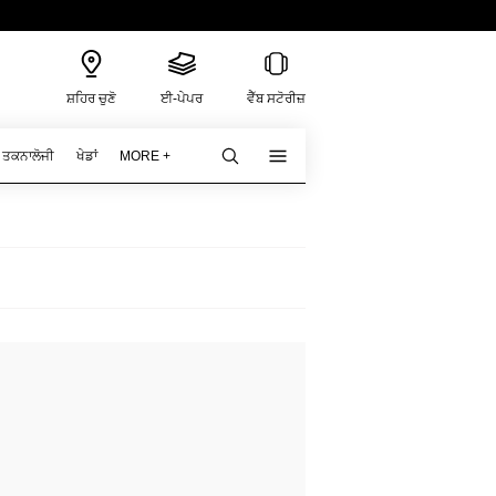
ਸ਼ਹਿਰ ਚੁਣੋ
ਈ-ਪੇਪਰ
ਵੈੱਬ ਸਟੋਰੀਜ਼
ਤਕਨਾਲੋਜੀ
ਖੇਡਾਂ
MORE +