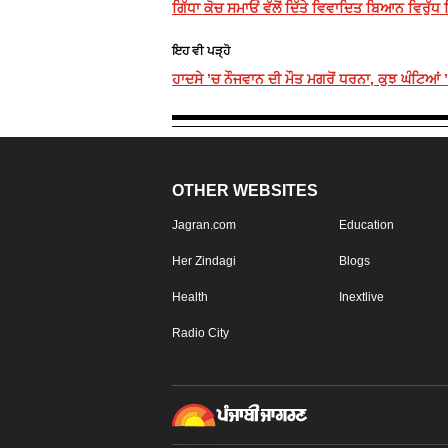
ਗਿੱਧਾ ਕੋਚ ਸਮਾਓਂ ਵੱਲੋਂ ਦਿੱਤੇ ਵਿਵਾਦਿਤ ਬਿਆਨ ਵਿਰੁੱਧ 
ਇਹ ਵੀ ਪੜ੍ਹੋ
ਹਾਦਸੇ ’ਚ ਨੌਜਵਾਨ ਦੀ ਮੌਤ ਮਗਰੋਂ ਧਰਨਾ, ਕੁਝ ਘੰਟਿਆਂ
OTHER WEBSITES
Jagran.com
Education
Her Zindagi
Blogs
Health
Inextlive
Radio City