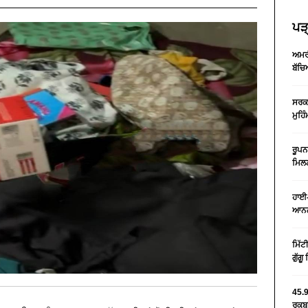
ਪੜ੍
ਅਮਰੀ
ਬੱਚਿ
ਸਰਕਾ
ਮੁਹਿ
ਰੂਪਨ
ਮਿਲਣ
ਹਾਈ-
ਆਨਲ
ਮਿੱਟ
ਗੁੱਗ
45.9
ਰਕਬਾ