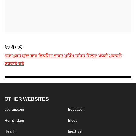
ਇਹ ਵੀ ਪੜ੍ਹੋ
ਨਸ਼ਾ ਮੁਕਤ ਯੁਵਾ ਫਾਰ ਵਿਕਸਿਤ ਭਾਰਤ ਮੁਹਿੰਮ ਤਹਿਤ ਜ਼ਿਲ੍ਹਾ ਪੱਧਰੀ ਮੁਕਾਬਲੇ
ਕਰਵਾਏ ਗਏ
OTHER WEBSITES
Jagran.com
Education
Her Zindagi
Blogs
Health
Inextlive