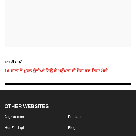
ਇਹ ਵੀ ਪੜ੍ਹੋ
16 ਸਾਲਾਂ ਤੋਂ ਮੁਫ਼ਤ ਜੁੱਤੀਆਂ ਸਿਉਂ ਕੇ ਮਨੁੱਖਤਾ ਦੀ ਸੇਵਾ ਕਰ ਰਿਹਾ ਮੋਚੀ
OTHER WEBSITES
Jagran.com
Education
Her Zindagi
Blogs