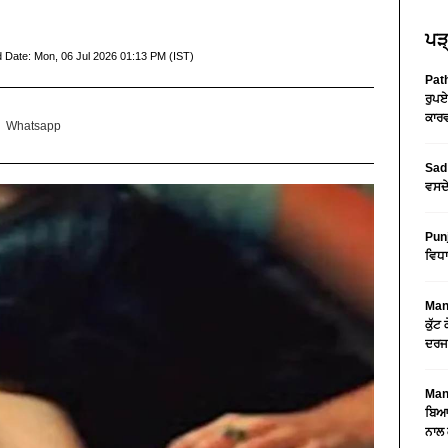
ਪੜ੍
d Date:
Mon, 06 Jul 2026 01:13 PM (IST)
Path
ਰੁਪਏ
ਕਾਰਵ
Whatsapp
Sad 
ਵਸਦੇ
Pun
ਵਿਧਾ
Mans
ਕੁੱਟ
ਦਰਜ
Mans
ਬਿਆਨ
ਨਾਲ 