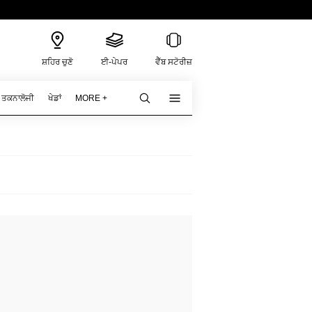
ਸ਼ਹਿਰ ਚੁਣੋ
ਈ-ਪੇਪਰ
ਵੈੱਬ ਸਟੋਰੀਜ਼
ਤਕਨਾਲੋਜੀ
ਖੇਡਾਂ
MORE +