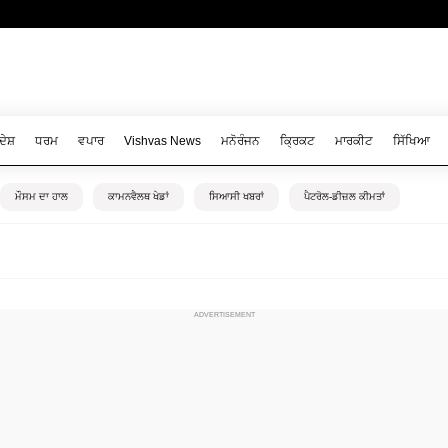
ਦੇਸ਼
ਧਰਮ
ਵਪਾਰ
Vishvas News
ਮਨੋਰੰਜਨ
ਕ੍ਰਿਕਟ
ਮਾਰਕੀਟ
ਸਿੱਖਿਆ
ਮੌਸਮ ਦਾ ਹਾਲ
ਕਾਮਨਵੈਲਥ ਖੇਡਾਂ
ਸਿਆਸੀ ਖਬਰਾਂ
ਪੈਟਰੋਲ-ਡੀਜ਼ਲ ਕੀਮਤਾਂ