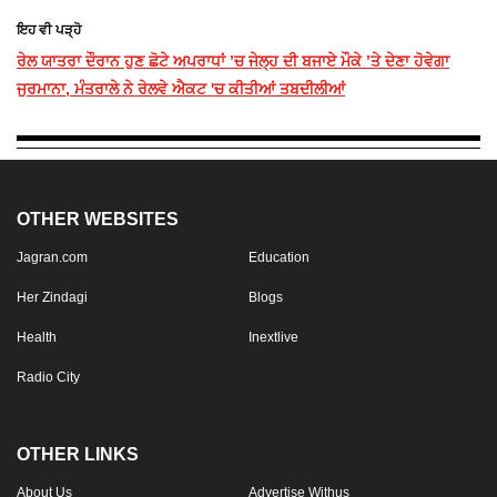
ਇਹ ਵੀ ਪੜ੍ਹੋ
ਰੇਲ ਯਾਤਰਾ ਦੌਰਾਨ ਹੁਣ ਛੋਟੇ ਅਪਰਾਧਾਂ ’ਚ ਜੇਲ੍ਹ ਦੀ ਬਜਾਏ ਮੌਕੇ ’ਤੇ ਦੇਣਾ ਹੋਵੇਗਾ
ਜੁਰਮਾਨਾ, ਮੰਤਰਾਲੇ ਨੇ ਰੇਲਵੇ ਐਕਟ 'ਚ ਕੀਤੀਆਂ ਤਬਦੀਲੀਆਂ
OTHER WEBSITES
Jagran.com
Education
Her Zindagi
Blogs
Health
Inextlive
Radio City
OTHER LINKS
About Us
Advertise Withus