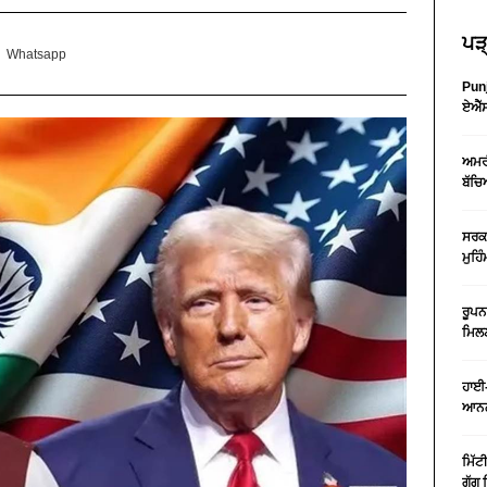
ਪੜ੍
Whatsapp
Punj
ਏਐੱਸ
ਅਮਰੀ
ਬੱਚਿ
ਸਰਕਾ
ਮੁਹਿ
ਰੂਪਨ
ਮਿਲਣ
ਹਾਈ-
ਆਨਲ
ਮਿੱਟ
ਗੁੱਗ