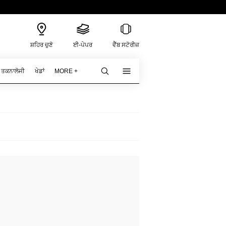
ਸ਼ਹਿਰ ਚੁਣੋ
ਈ-ਪੇਪਰ
ਵੈੱਬ ਸਟੋਰੀਜ਼
ਤਕਨਾਲੋਜੀ
ਖੇਡਾਂ
MORE +