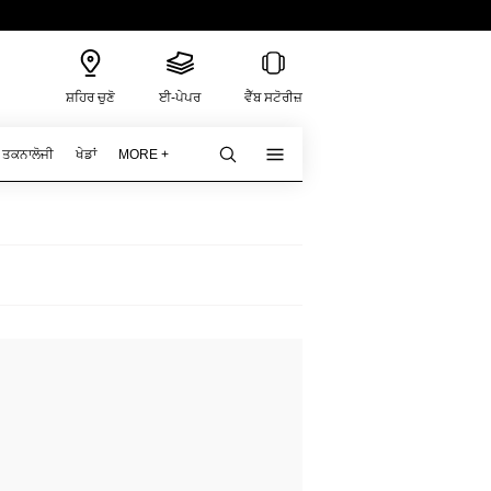
ਸ਼ਹਿਰ ਚੁਣੋ
ਈ-ਪੇਪਰ
ਵੈੱਬ ਸਟੋਰੀਜ਼
ਤਕਨਾਲੋਜੀ
ਖੇਡਾਂ
MORE +