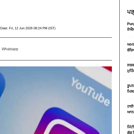
ਪੜ੍
Punj
 Date:
Fri, 12 Jun 2026 08:24 PM (IST)
ਏਐੱਸ
ਅਮਰੀ
Whatsapp
ਬੱਚਿ
ਸਰਕਾ
ਮੁਹਿ
ਰੂਪਨ
ਮਿਲਣ
ਹਾਈ-
ਆਨਲ
ਮਿੱਟ
ਗੁੱਗ