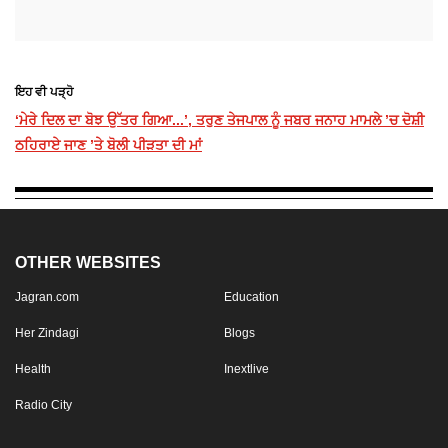
ਇਹ ਵੀ ਪੜ੍ਹੋ
‘ਮੇਰੇ ਦਿਲ ਦਾ ਬੋਝ ਉੱਤਰ ਗਿਆ...’, ਤਰੁਣ ਤੇਜਪਾਲ ਨੂੰ ਜਬਰ ਜਨਾਹ ਮਾਮਲੇ ’ਚ ਦੋਸ਼ੀ
ਠਹਿਰਾਏ ਜਾਣ ’ਤੇ ਬੋਲੀ ਪੀੜਤਾ ਦੀ ਮਾਂ
OTHER WEBSITES
Jagran.com
Education
Her Zindagi
Blogs
Health
Inextlive
Radio City