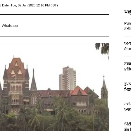
d Date:
Tue, 02 Jun 2026 12:10 PM (IST)
ਪੜ੍
Punj
Whatsapp
ਏਐੱਸ
ਅਮਰੀ
ਬੱਚਿ
ਸਰਕਾ
ਮੁਹਿ
ਰੂਪਨ
ਮਿਲਣ
ਹਾਈ-
ਆਨਲ
ਮਿੱਟ
ਗੁੱਗ