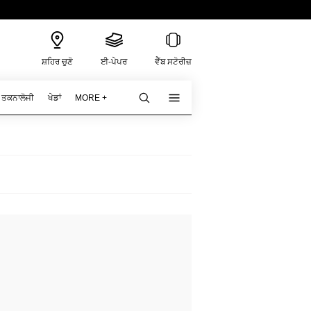
ਸ਼ਹਿਰ ਚੁਣੋ
ਈ-ਪੇਪਰ
ਵੈੱਬ ਸਟੋਰੀਜ਼
ਤਕਨਾਲੋਜੀ
ਖੇਡਾਂ
MORE +