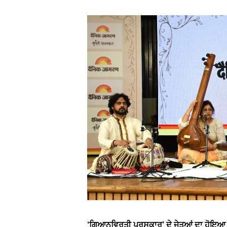
‘ਗਿਆਨਵ੍ਰਿਤੀ ਪੁਰਸਕਾਰ’ ਦੇ ਜੇਤੂਆਂ ਦਾ ਹੋਇ