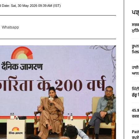
d Date:
Sat, 30 May 2026 09:39 AM (IST)
ਪੜ੍
ਸਰਕਾ
Whatsapp
ਮੁਹਿ
ਰੂਪਨ
ਮਿਲਣ
ਹਾਈ-
ਆਨਲ
ਮਿੱਟ
ਗੁੱਗ
45.9
ਰਕਬਾ
Path
ਰੁਪਏ