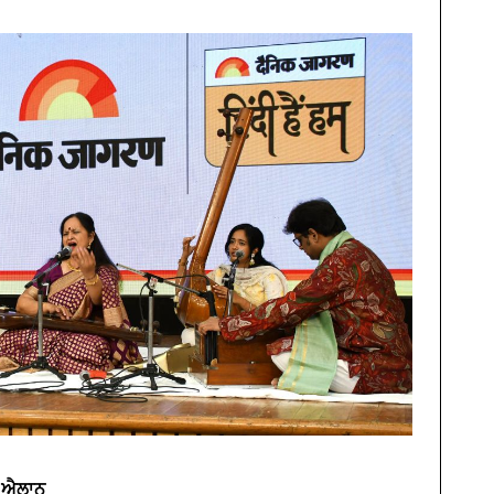
ਆ ਐਲਾਨ