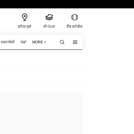
ਸ਼ਹਿਰ ਚੁਣੋ
ਈ-ਪੇਪਰ
ਵੈੱਬ ਸਟੋਰੀਜ਼
ਤਕਨਾਲੋਜੀ
ਖੇਡਾਂ
MORE +