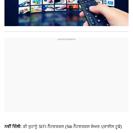
ਨਵੀਂ ਦਿੱਲੀ:
ਕੀ ਤੁਹਾਨੂੰ SITI ਨੈੱਟਵਰਕਸ (Siti ਨੈੱਟਵਰਕਸ ਸ਼ੇਅਰ ਪ੍ਰਾਈਸ ਟੂਡੇ)