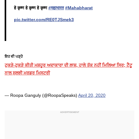
हे कृष्ण हे कृष्ण हे कृष्ण
#महाभारत
#Mahabharat
pic.twitter.com/RE0TJSmek3
ਇਹ ਵੀ ਪੜ੍ਹੋ
ਟੁਕੜੇ-ਟੁਕੜੇ ਕੀਤੀ ਮਸ਼ਹੂਰ ਅਦਾਕਾਰਾ ਦੀ ਲਾਸ਼, ਹਾਲੇ ਤੱਕ ਨਹੀਂ ਮਿਲਿਆ ਸਿਰ; ਟੈਟੂ
ਨਾਲ ਸੁਲਝੀ ਮਰਡਰ ਮਿਸਟਰੀ
— Roopa Ganguly (@RoopaSpeaks)
April 20, 2020