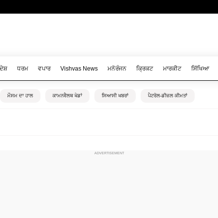
ਦੇਸ਼
ਧਰਮ
ਵਪਾਰ
Vishvas News
ਮਨੋਰੰਜਨ
ਕ੍ਰਿਕਟ
ਮਾਰਕੀਟ
ਸਿੱਖਿਆ
ਮੌਸਮ ਦਾ ਹਾਲ
ਕਾਮਨਵੈਲਥ ਖੇਡਾਂ
ਸਿਆਸੀ ਖਬਰਾਂ
ਪੈਟਰੋਲ-ਡੀਜ਼ਲ ਕੀਮਤਾਂ