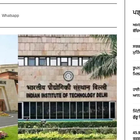
ਪੜ੍
Whatsapp
ਅਮਰੀ
ਬੱਚਿ
ਸਰਕਾ
ਮੁਹਿ
ਰੂਪਨ
ਮਿਲਣ
ਹਾਈ-
ਆਨਲ
ਮਿੱਟ
ਗੁੱਗ
45.9
ਰਕਬਾ