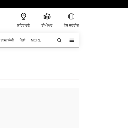
ਸ਼ਹਿਰ ਚੁਣੋ
ਈ-ਪੇਪਰ
ਵੈੱਬ ਸਟੋਰੀਜ਼
ਤਕਨਾਲੋਜੀ
ਖੇਡਾਂ
MORE +