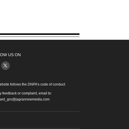
OW US ON
ebsite follows the DNPA’s code of conduct
y feedback or complaint, email to:
iant_gro@jagrannewmedia.com