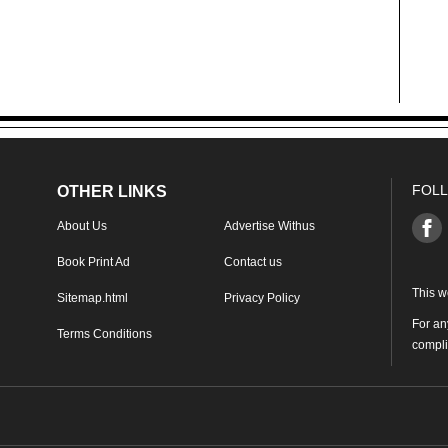
FOLL
OTHER LINKS
About Us
Advertise Withus
Book Print Ad
Contact us
This w
Sitemap.html
Privacy Policy
For an
Terms Conditions
compl