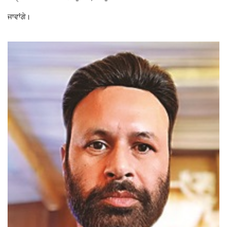
ਜਾਵਾਂਗੇ।