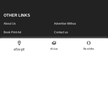
OTHER LINKS
About Us
Advertise Withus
Book Print Ad
Contact us
Sitemap.html
Privacy Policy
ਈ-ਪੇਪਰ
ਵੈੱਬ ਸਟੋਰੀਜ਼
ਸ਼ਹਿਰ ਚੁਣੋ
Terms Conditions
FOLLOW US ON
This website follows the DNPA’s code of conduct
For any feedback or complaint, email to:
compliant_gro@jagrannewmedia.com