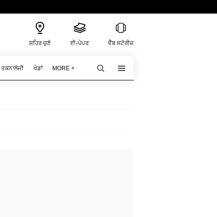
ਸ਼ਹਿਰ ਚੁਣੋ
ਈ-ਪੇਪਰ
ਵੈੱਬ ਸਟੋਰੀਜ਼
ਤਕਨਾਲੋਜੀ
ਖੇਡਾਂ
MORE +