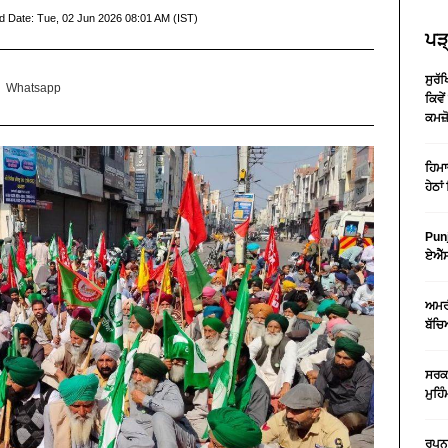
d Date:
Tue, 02 Jun 2026 08:01 AM (IST)
ਪੜ੍
ਸੁਰ
Whatsapp
ਕਿਵੇ
ਕਮਜ਼
ਹਿਮਾ
ਹੇਠਾਂ
Punj
ਏਐੱਸ
ਅਮਰੀ
ਬੱਚਿ
ਸਰਕਾ
ਮੁਹਿ
ਰੂਪਨ