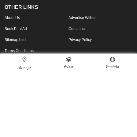
OTHER LINKS
About Us
Advertise Withus
Book Print Ad
Contact us
Sitemap.html
Privacy Policy
Terms Conditions
ਈ-ਪੇਪਰ
ਵੈੱਬ ਸਟੋਰੀਜ਼
ਸ਼ਹਿਰ ਚੁਣੋ
FOLLOW US ON
This website follows the DNPA’s code of conduct
For any feedback or complaint, email to:
compliant_gro@jagrannewmedia.com