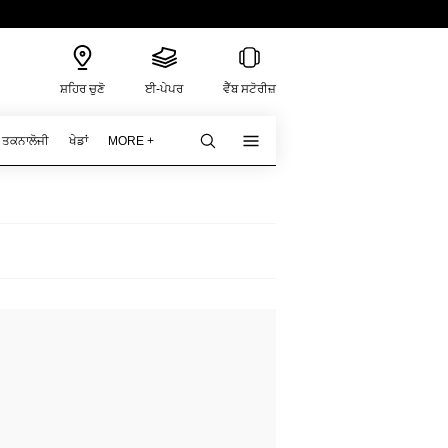
ਸ਼ਹਿਰ ਚੁਣੋ
ਈ-ਪੇਪਰ
ਵੈੱਬ ਸਟੋਰੀਜ਼
ਤਕਨਾਲੋਜੀ
ਖੇਡਾਂ
MORE +