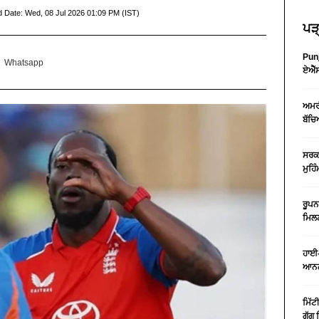
d Date:
Wed, 08 Jul 2026 01:09 PM (IST)
ਪੜ੍
Punj
Whatsapp
ਏਐੱਸ
ਅਮਰੀ
ਬੱਚਿ
ਸਰਕਾ
ਮੁਹਿ
ਰੂਪਨ
ਮਿਲਣ
ਹਾਈ-
ਆਨਲ
ਮਿੱਟ
ਗੁੱਗ