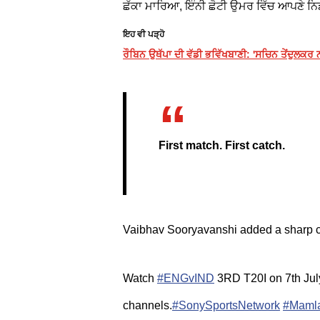
ਛੱਕਾ ਮਾਰਿਆ, ਇੰਨੀ ਛੋਟੀ ਉਮਰ ਵਿੱਚ ਆਪਣੇ ਨਿ
ਇਹ ਵੀ ਪੜ੍ਹੋ
ਰੌਬਿਨ ਉਥੱਪਾ ਦੀ ਵੱਡੀ ਭਵਿੱਖਬਾਣੀ: 'ਸਚਿਨ ਤੇਂਦੁਲਕਰ ਨ
First match. First catch.
Vaibhav Sooryavanshi added a sharp ca
Watch
#ENGvIND
3RD T20I on 7th Jul
channels.
#SonySportsNetwork
#Mamla