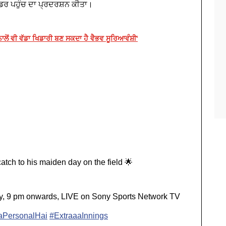
ਡਰ ਪਹੁੰਚ ਦਾ ਪ੍ਰਦਰਸ਼ਨ ਕੀਤਾ।
ਾਲੋਂ ਵੀ ਵੱਡਾ ਖਿਡਾਰੀ ਬਣ ਸਕਦਾ ਹੈ ਵੈਭਵ ਸੂਰਿਆਵੰਸ਼ੀ'
tch to his maiden day on the field 🌟
y, 9 pm onwards, LIVE on Sony Sports Network TV
PersonalHai
#ExtraaaInnings