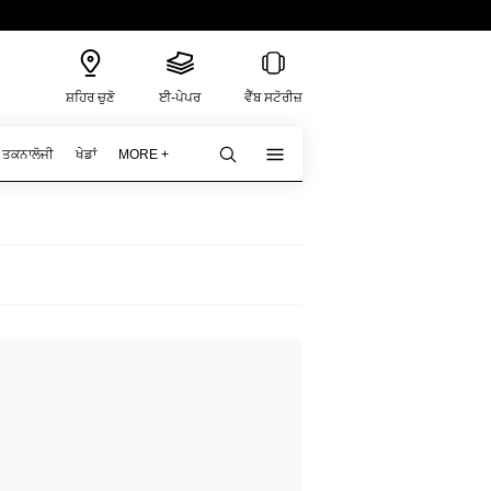
ਸ਼ਹਿਰ ਚੁਣੋ
ਈ-ਪੇਪਰ
ਵੈੱਬ ਸਟੋਰੀਜ਼
ਤਕਨਾਲੋਜੀ
ਖੇਡਾਂ
MORE +