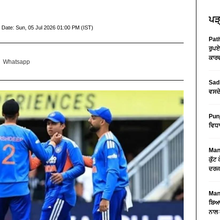
ਪੜ੍
 Date:
Sun, 05 Jul 2026 01:00 PM (IST)
Path
ਰੁਪਏ
ਕਾਰਵ
Whatsapp
Sad 
ਵਸਦੇ
Pun
ਵਿਧਾ
Mans
ਕੁੱਟ
ਦਰਜ
Mans
ਬਿਆਨ
ਨਾਲ 