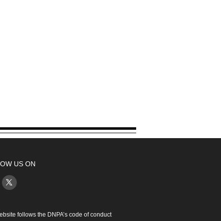
OW US ON
ebsite follows the DNPA’s code of conduct