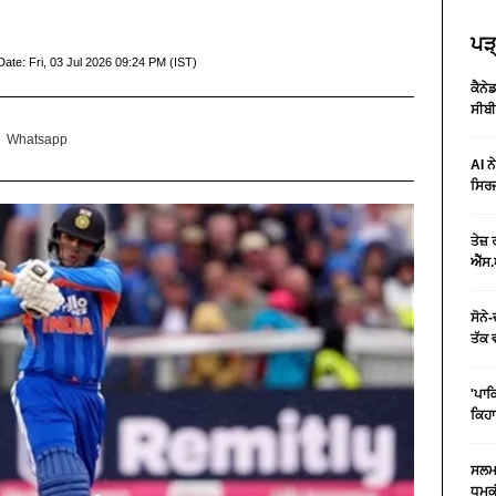
ਪੜ੍
Date:
Fri, 03 Jul 2026 09:24 PM (IST)
ਕੈਨੇ
ਸੀਬੀ
Whatsapp
AI ਨ
ਸਿਰਜ
ਤੇਜ਼
ਐੱਸ.
ਸੋਨੇ
ਤੱਕ 
'ਪਾਕ
ਕਿਹਾ
ਸਲਮਾ
ਧਮਕੀ