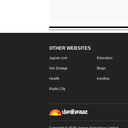
OTHER WEBSITES
Jagran.com
Education
Her Zindagi
Blogs
Health
Inextlive
Radio City
Copyright © 2026 Jagran Prakashan Limited.