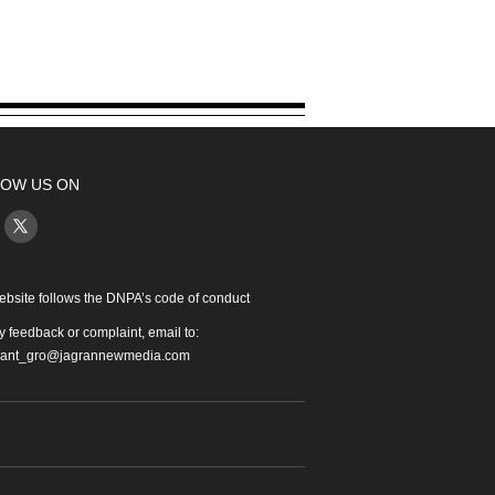
OW US ON
ebsite follows the DNPA’s code of conduct
y feedback or complaint, email to:
iant_gro@jagrannewmedia.com