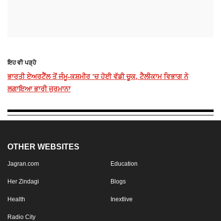
ਇਹ ਵੀ ਪੜ੍ਹੋ
ਭਾਰਤੀ ਏਅਰਟੈੱਲ ਤੋਂ ਜੰਮੂ-ਕਸ਼ਮੀਰ ’ਚ ਹੋਈ ਵੱਡੀ ਚੂਕ, ਟੈਲੀਕਾਮ ਵਿਭਾਗ ਨੇ
ਲਗਾਇਆ ਭਾਰੀ ਜੁਰਮਾਨਾ
OTHER WEBSITES
Jagran.com
Education
Her Zindagi
Blogs
Health
Inextlive
Radio City