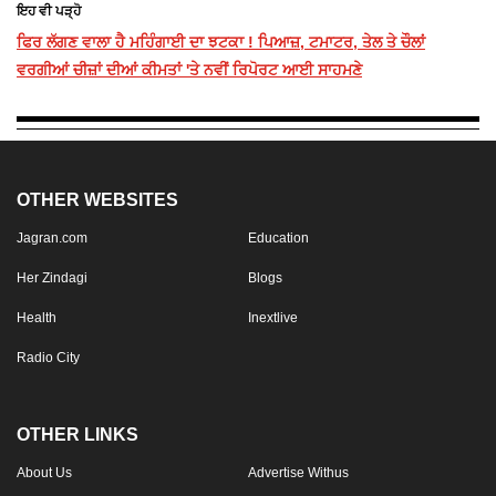
ਇਹ ਵੀ ਪੜ੍ਹੋ
ਫਿਰ ਲੱਗਣ ਵਾਲਾ ਹੈ ਮਹਿੰਗਾਈ ਦਾ ਝਟਕਾ ! ਪਿਆਜ਼, ਟਮਾਟਰ, ਤੇਲ ਤੇ ਚੌਲਾਂ
ਵਰਗੀਆਂ ਚੀਜ਼ਾਂ ਦੀਆਂ ਕੀਮਤਾਂ 'ਤੇ ਨਵੀਂ ਰਿਪੋਰਟ ਆਈ ਸਾਹਮਣੇ
OTHER WEBSITES
Jagran.com
Education
Her Zindagi
Blogs
Health
Inextlive
Radio City
OTHER LINKS
About Us
Advertise Withus