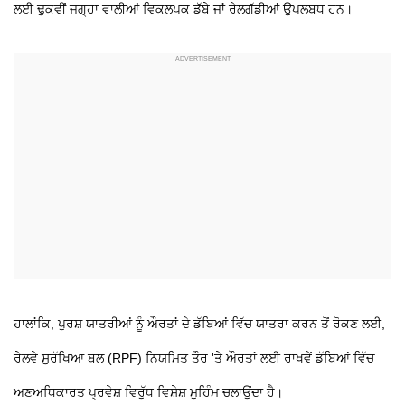
ਲਈ ਢੁਕਵੀਂ ਜਗ੍ਹਾ ਵਾਲੀਆਂ ਵਿਕਲਪਕ ਡੱਬੇ ਜਾਂ ਰੇਲਗੱਡੀਆਂ ਉਪਲਬਧ ਹਨ।
ਹਾਲਾਂਕਿ, ਪੁਰਸ਼ ਯਾਤਰੀਆਂ ਨੂੰ ਔਰਤਾਂ ਦੇ ਡੱਬਿਆਂ ਵਿੱਚ ਯਾਤਰਾ ਕਰਨ ਤੋਂ ਰੋਕਣ ਲਈ,
ਰੇਲਵੇ ਸੁਰੱਖਿਆ ਬਲ (RPF) ਨਿਯਮਿਤ ਤੌਰ 'ਤੇ ਔਰਤਾਂ ਲਈ ਰਾਖਵੇਂ ਡੱਬਿਆਂ ਵਿੱਚ
ਅਣਅਧਿਕਾਰਤ ਪ੍ਰਵੇਸ਼ ਵਿਰੁੱਧ ਵਿਸ਼ੇਸ਼ ਮੁਹਿੰਮ ਚਲਾਉਂਦਾ ਹੈ।