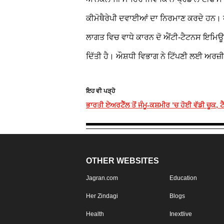
ਕੀਮੋਥੈਰੇਪੀ ਦਵਾਈਆਂ ਦਾ ਨਿਰਮਾਣ ਕਰਦੇ ਹਨ।
ਲਾਗਤ ਵਿਚ ਵਾਧੇ ਕਾਰਨ ਦੋ ਐਂਟੀ-ਟੈਟਨਸ ਇਮਿਊਨੋ
ਦਿੱਤੀ ਹੈ। ਔਸ਼ਧੀ ਵਿਭਾਗ ਨੇ ਟਿੱਪਣੀ ਲਈ ਅਰਜ਼ੀਆ
ਇਹ ਵੀ ਪੜ੍ਹੋ
ਭਾਰਤੀ ਏਅਰਟੈੱਲ ਤੋਂ ਜੰਮੂ-ਕਸ਼ਮੀਰ ’ਚ ਹੋਈ ਵੱਡੀ ਚੂਕ
OTHER WEBSITES
Jagran.com
Education
Her Zindagi
Blogs
Health
Inextlive