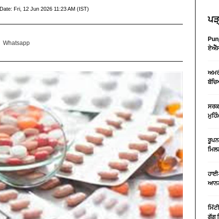
Date:
Fri, 12 Jun 2026 11:23 AM (IST)
ਪੜ੍
Punj
Whatsapp
ਏਐੱਸ
ਅਮਰੀ
ਬੱਚਿ
ਸਰਕਾ
ਮੁਹਿ
ਰੂਪਨ
ਮਿਲਣ
ਹਾਈ-
ਆਨਲ
ਮਿੱਟ
ਗੁੱਗ