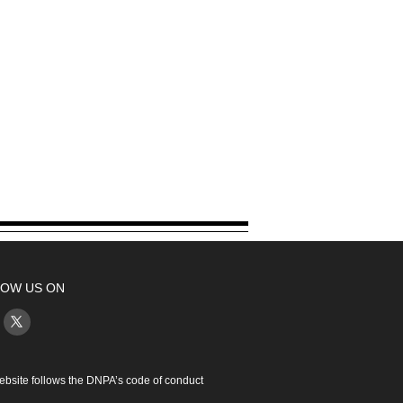
OW US ON
ebsite follows the DNPA’s code of conduct