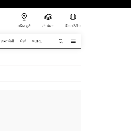
ਸ਼ਹਿਰ ਚੁਣੋ
ਈ-ਪੇਪਰ
ਵੈੱਬ ਸਟੋਰੀਜ਼
ਤਕਨਾਲੋਜੀ
ਖੇਡਾਂ
MORE +