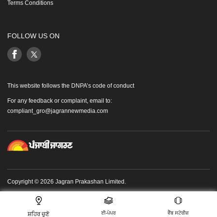
Terms Conditions
FOLLOW US ON
This website follows the DNPA’s code of conduct
For any feedback or complaint, email to:
compliant_gro@jagrannewmedia.com
Copyright © 2026 Jagran Prakashan Limited.
ਈ-ਪੇਪਰ
ਵੈੱਬ ਸਟੋਰੀਜ਼
ਸ਼ਹਿਰ ਚੁਣੋ