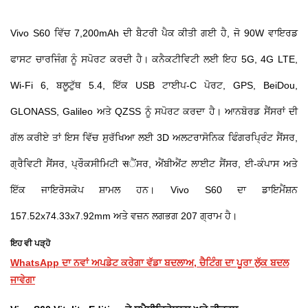
Vivo S60 ਵਿੱਚ 7,200mAh ਦੀ ਬੈਟਰੀ ਪੈਕ ਕੀਤੀ ਗਈ ਹੈ, ਜੋ 90W ਵਾਇਰਡ
ਫਾਸਟ ਚਾਰਜਿੰਗ ਨੂੰ ਸਪੋਰਟ ਕਰਦੀ ਹੈ। ਕਨੈਕਟੀਵਿਟੀ ਲਈ ਇਹ 5G, 4G LTE,
Wi-Fi 6, ਬਲੂਟੁੱਥ 5.4, ਇੱਕ USB ਟਾਈਪ-C ਪੋਰਟ, GPS, BeiDou,
GLONASS, Galileo ਅਤੇ QZSS ਨੂੰ ਸਪੋਰਟ ਕਰਦਾ ਹੈ। ਆਨਬੋਰਡ ਸੈਂਸਰਾਂ ਦੀ
ਗੱਲ ਕਰੀਏ ਤਾਂ ਇਸ ਵਿੱਚ ਸੁਰੱਖਿਆ ਲਈ 3D ਅਲਟਰਾਸੋਨਿਕ ਫਿੰਗਰਪ੍ਰਿੰਟ ਸੈਂਸਰ,
ਗ੍ਰੈਵਿਟੀ ਸੈਂਸਰ, ਪ੍ਰੌਕਸੀਮਿਟੀ सੈਂਸਰ, ਐਂਬੀਐਂਟ ਲਾਈਟ ਸੈਂਸਰ, ਈ-ਕੰਪਾਸ ਅਤੇ
ਇੱਕ ਜਾਇਰੋਸਕੋਪ ਸ਼ਾਮਲ ਹਨ। Vivo S60 ਦਾ ਡਾਇਮੈਂਸ਼ਨ
157.52x74.33x7.92mm ਅਤੇ ਵਜ਼ਨ ਲਗਭਗ 207 ਗ੍ਰਾਮ ਹੈ।
ਇਹ ਵੀ ਪੜ੍ਹੋ
WhatsApp ਦਾ ਨਵਾਂ ਅਪਡੇਟ ਕਰੇਗਾ ਵੱਡਾ ਬਦਲਾਅ, ਚੈਟਿੰਗ ਦਾ ਪੂਰਾ ਲੁੱਕ ਬਦਲ
ਜਾਵੇਗਾ