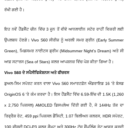
ਰੱਖੀ ਗਈ ਹੈ।
ਇਹ ਨਵੇਂ ਹੈਂਡਸੈੱਟ ਚੀਨ ਵਿੱਚ 3 ਜੂਨ ਤੋਂ ਵੀਵੋ ਆਨਲਾਈਨ ਸਟੋਰ ਰਾਹੀਂ ਵਿਕਰੀ ਲਈ
ਉਪਲਬਧ ਹੋਣਗੇ। Vivo S60 ਸੀਰੀਜ਼ ਨੂੰ ਅਰਲੀ ਸਮਰ ਗ੍ਰੀਨ (Early Summer
Green), ਮਿਡਸਮਰ ਨਾਈਟਸ ਡ੍ਰੀਮ (Midsummer Night's Dream) ਅਤੇ ਸੀ
ਆਫ਼ ਸਟਾਰਸ (Sea of Stars) ਕਲਰ ਆਪਸ਼ਨਜ਼ ਵਿੱਚ ਪੇਸ਼ ਕੀਤਾ ਗਿਆ ਹੈ।
Vivo S60 ਦੇ ਸਪੈਸੀਫਿਕੇਸ਼ਨਸ ਅਤੇ ਫੀਚਰਸ
ਡੁਅਲ-ਸਿਮ ਸਪੋਰਟ ਕਰਨ ਵਾਲਾ Vivo S60 ਸਮਾਰਟਫ਼ੋਨ ਐਂਡਰਾਇਡ 16 'ਤੇ ਬੇਸਡ
OriginOS 6 'ਤੇ ਕੰਮ ਕਰਦਾ ਹੈ। ਇਸ ਹੈਂਡਸੈੱਟ ਵਿੱਚ 6.59-ਇੰਚ ਦੀ 1.5K (1,260
x 2,750 ਪਿਕਸਲ) AMOLED ਡਿਸਪਲੇਅ ਦਿੱਤੀ ਗਈ ਹੈ, ਜੋ 144Hz ਤੱਕ ਦਾ
ਰਿਫ੍ਰੈਸ਼ ਰੇਟ, 459 ppi ਪਿਕਸਲ ਡੈਂਸਿਟੀ, 1.07 ਬਿਲੀਅਨ ਕਲਰਸ, HDR ਸਪੋਰਟ,
100 ਫੀਸਦੀ DCI-P3 ਕਲਰ ਗੈਮਟ ਅਤੇ 300Hz ਟੱਚ ਸੈਂਪਲਿੰਗ ਰੇਟ ਆਫ਼ਰ ਕਰਦੀ