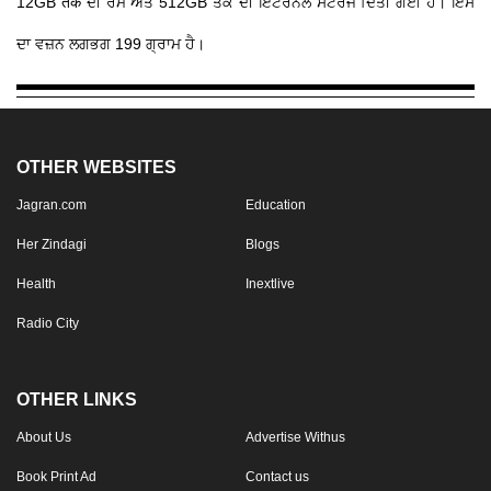
12GB तक ਦੀ ਰੈਮ ਅਤੇ 512GB ਤੱਕ ਦੀ ਇੰਟਰਨਲ ਸਟੋਰੇਜ ਦਿੱਤੀ ਗਈ ਹੈ। ਇਸ
ਦਾ ਵਜ਼ਨ ਲਗਭਗ 199 ਗ੍ਰਾਮ ਹੈ।
OTHER WEBSITES
Jagran.com
Education
Her Zindagi
Blogs
Health
Inextlive
Radio City
OTHER LINKS
About Us
Advertise Withus
Book Print Ad
Contact us