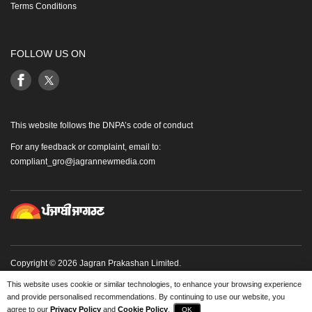
Terms Conditions
FOLLOW US ON
This website follows the DNPA’s code of conduct
For any feedback or complaint, email to:
compliant_gro@jagrannewmedia.com
Copyright © 2026 Jagran Prakashan Limited.
This website uses cookie or similar technologies, to enhance your browsing experience
and provide personalised recommendations. By continuing to use our website, you
ਈ-ਪੇਪਰ
ਵੈੱਬ ਸਟੋਰੀਜ਼
agree to our
ਸ਼ਹਿਰ ਚੁਣੋ
Privacy Policy
and
Cookie Policy
.
OK