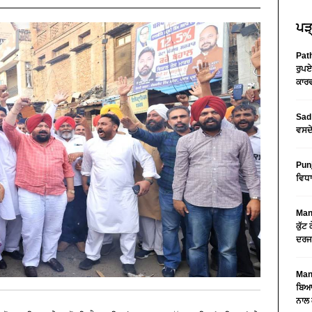
ਪੜ੍
Path
ਰੁਪਏ
ਕਾਰਵ
Sad 
ਵਸਦੇ
Pun
ਵਿਧਾ
Mans
ਕੁੱਟ
ਦਰਜ
Mans
ਬਿਆਨ
ਨਾਲ 