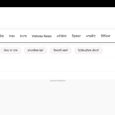
ਦੇਸ਼
ਧਰਮ
ਵਪਾਰ
Vishvas News
ਮਨੋਰੰਜਨ
ਕ੍ਰਿਕਟ
ਮਾਰਕੀਟ
ਸਿੱਖਿਆ
ਮੌਸਮ ਦਾ ਹਾਲ
ਕਾਮਨਵੈਲਥ ਖੇਡਾਂ
ਸਿਆਸੀ ਖਬਰਾਂ
ਪੈਟਰੋਲ-ਡੀਜ਼ਲ ਕੀਮਤਾਂ