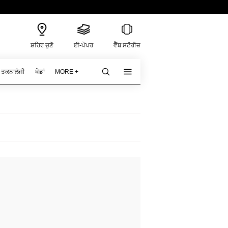
ਸ਼ਹਿਰ ਚੁਣੋ
ਈ-ਪੇਪਰ
ਵੈੱਬ ਸਟੋਰੀਜ਼
ਤਕਨਾਲੋਜੀ
ਖੇਡਾਂ
MORE +