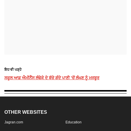
ਇਹ ਵੀ ਪੜ੍ਹੋ
ਸਕੂਲ ਆਫ਼ ਐਮੀਨੈਂਸ ਲੰਢੇਕੇ ਦੇ ਬੱਚੇ ਗੰਦੇ ਪਾਣੀ ’ਚੋਂ ਲੰਘਣ ਨੂੰ ਮਜਬੂਰ
OTHER WEBSITES
Jagran.com
Education