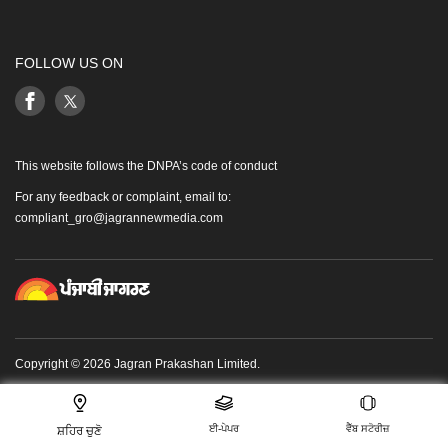
FOLLOW US ON
This website follows the DNPA’s code of conduct
For any feedback or complaint, email to:
compliant_gro@jagrannewmedia.com
Copyright © 2026 Jagran Prakashan Limited.
ਈ-ਪੇਪਰ
ਵੈੱਬ ਸਟੋਰੀਜ਼
ਸ਼ਹਿਰ ਚੁਣੋ