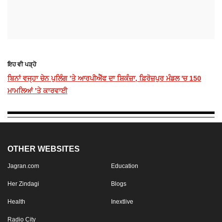
ਇਹ ਵੀ ਪੜ੍ਹੋ
ਬਿਨਾਂ ਵਜ੍ਹਾ ਚੇਨ ਪੁਲਿੰਗ ’ਤੇ ਆਰਪੀਐੱਫ ਦਾ ਸ਼ਿਕੰਜ਼ਾ, ਫ਼ਿਰੋਜ਼ਪੁਰ ਮੰਡਲ 'ਚ 150
ਮਾਮਲਿਆਂ ’ਤੇ ਕਾਰਵਾਈ
OTHER WEBSITES
Jagran.com
Education
Her Zindagi
Blogs
Health
Inextlive
Radio City