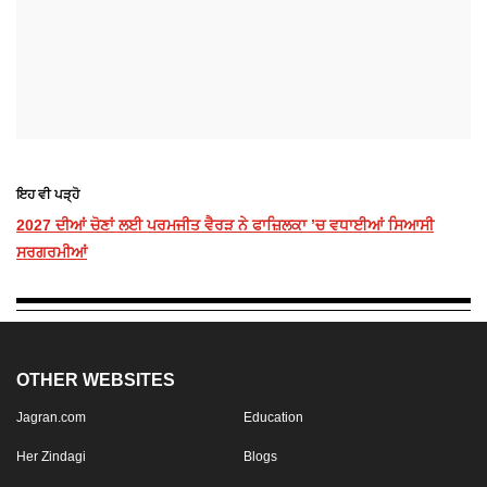
ਇਹ ਵੀ ਪੜ੍ਹੋ
2027 ਦੀਆਂ ਚੋਣਾਂ ਲਈ ਪਰਮਜੀਤ ਵੈਰੜ ਨੇ ਫਾਜ਼ਿਲਕਾ ’ਚ ਵਧਾਈਆਂ ਸਿਆਸੀ
ਸਰਗਰਮੀਆਂ
OTHER WEBSITES
Jagran.com
Education
Her Zindagi
Blogs