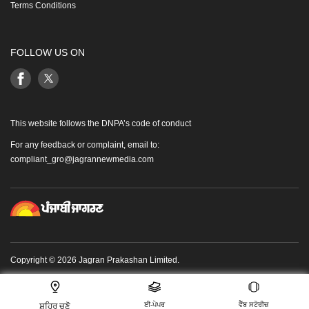
Terms Conditions
FOLLOW US ON
This website follows the DNPA’s code of conduct
For any feedback or complaint, email to:
compliant_gro@jagrannewmedia.com
Copyright © 2026 Jagran Prakashan Limited.
ਈ-ਪੇਪਰ
ਵੈੱਬ ਸਟੋਰੀਜ਼
ਸ਼ਹਿਰ ਚੁਣੋ