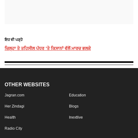
ਇਹ ਵੀ ਪੜ੍ਹੋ
ਜ਼ਿਲ੍ਹਾ ਤੇ ਤਹਿਸੀਲ ਪੱਧਰ ’ਤੇ ਕਿਸਾਨਾਂ ਵੱਲੋਂ ਮਾਰਚ ਭਲਕੇ
OTHER WEBSITES
Jagran.com
Education
Her Zindagi
Blogs
Health
Inextlive
Radio City