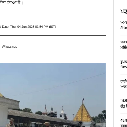
ਦਿੱਤਾ ਗਿਆ ਹੈ।
ਪੜ੍
ਅਮਰੀ
d Date:
Thu, 04 Jun 2026 01:54 PM (IST)
ਬੱਚਿ
ਸਰਕਾ
Whatsapp
ਮੁਹਿ
ਰੂਪਨ
ਮਿਲਣ
ਹਾਈ-
ਆਨਲ
ਮਿੱਟ
ਗੁੱਗ
45.9
ਰਕਬਾ