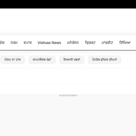
ਦੇਸ਼
ਧਰਮ
ਵਪਾਰ
Vishvas News
ਮਨੋਰੰਜਨ
ਕ੍ਰਿਕਟ
ਮਾਰਕੀਟ
ਸਿੱਖਿਆ
ਮੌਸਮ ਦਾ ਹਾਲ
ਕਾਮਨਵੈਲਥ ਖੇਡਾਂ
ਸਿਆਸੀ ਖਬਰਾਂ
ਪੈਟਰੋਲ-ਡੀਜ਼ਲ ਕੀਮਤਾਂ