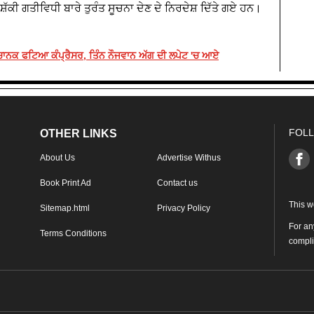
ੱਕੀ ਗਤੀਵਿਧੀ ਬਾਰੇ ਤੁਰੰਤ ਸੂਚਨਾ ਦੇਣ ਦੇ ਨਿਰਦੇਸ਼ ਦਿੱਤੇ ਗਏ ਹਨ।
ਚਾਨਕ ਫਟਿਆ ਕੰਪ੍ਰੈਸਰ, ਤਿੰਨ ਨੌਜਵਾਨ ਅੱਗ ਦੀ ਲਪੇਟ 'ਚ ਆਏ
FOLL
OTHER LINKS
About Us
Advertise Withus
Book Print Ad
Contact us
This w
Sitemap.html
Privacy Policy
For an
Terms Conditions
compl