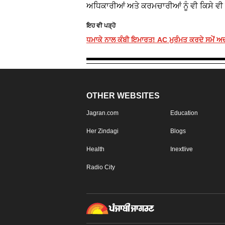
ਅਧਿਕਾਰੀਆਂ ਅਤੇ ਕਰਮਚਾਰੀਆਂ ਨੂੰ ਵੀ ਕਿਸੇ ਵੀ ਸ਼
ਇਹ ਵੀ ਪੜ੍ਹੋ
ਧਮਾਕੇ ਨਾਲ ਕੰਬੀ ਇਮਾਰਤ! AC ਮੁਰੰਮਤ ਕਰਦੇ ਸਮੇਂ ਅ
OTHER WEBSITES
Jagran.com
Education
Her Zindagi
Blogs
Health
Inextlive
Radio City