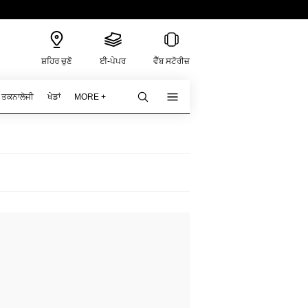
ਸ਼ਹਿਰ ਚੁਣੋ
ਈ-ਪੇਪਰ
ਵੈੱਬ ਸਟੋਰੀਜ਼
ਤਕਨਾਲੋਜੀ
ਖੇਡਾਂ
MORE +