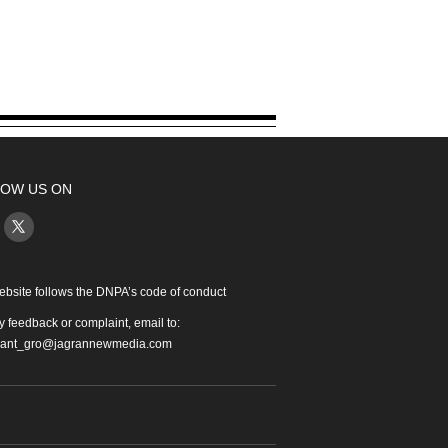
OW US ON
ebsite follows the DNPA’s code of conduct
y feedback or complaint, email to:
iant_gro@jagrannewmedia.com