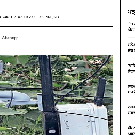
ਪੜ੍
d Date:
Tue, 02 Jun 2026 10:32 AM (IST)
ਤੇਜ਼
ਐੱਸ.
Whatsapp
ਸੋਨੇ
ਤੱਕ 
'ਪਾਕ
ਕਿਹਾ
ਸਲਮਾ
ਧਮਕੀ
ਨਗਰ 
ਸਫਾਈ
ਐੱਸ
ਅਗਸਤ