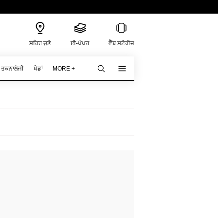
ਸ਼ਹਿਰ ਚੁਣੋ
ਈ-ਪੇਪਰ
ਵੈੱਬ ਸਟੋਰੀਜ਼
ਤਕਨਾਲੋਜੀ
ਖੇਡਾਂ
MORE +