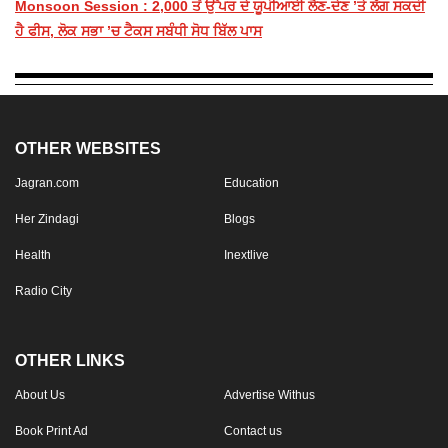
Monsoon Session : 2,000 ਤੋਂ ਉੱਪਰ ਦੇ ਯੂਪੀਆਈ ਲੈਣ-ਦੇਣ ’ਤੇ ਲੱਗ ਸਕਦੀ
ਹੈ ਫੀਸ, ਲੋਕ ਸਭਾ ’ਚ ਟੈਕਸ ਸਬੰਧੀ ਸੋਧ ਬਿੱਲ ਪਾਸ
OTHER WEBSITES
Jagran.com
Education
Her Zindagi
Blogs
Health
Inextlive
Radio City
OTHER LINKS
About Us
Advertise Withus
Book Print Ad
Contact us