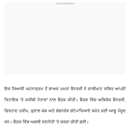
ਇਸ ਸਿਆਸੀ ਘਟਨਾਕ੍ਰਮ ਤੋਂ ਬਾਅਦ ਮਮਤਾ ਬੈਨਰਜੀ ਨੇ ਕਾਲੀਘਾਟ ਸਥਿਤ ਆਪਣੀ
ਰਿਹਾਇਸ਼ 'ਤੇ ਕਰੀਬੀ ਨੇਤਾਵਾਂ ਨਾਲ ਬੈਠਕ ਕੀਤੀ। ਬੈਠਕ ਵਿੱਚ ਅਭਿਸ਼ੇਕ ਬੈਨਰਜੀ,
ਫਿਰਹਾਦ ਹਕੀਮ, ਕੁਣਾਲ ਘੋਸ਼ ਅਤੇ ਸ਼ੋਭਨਦੇਵ ਚੱਟੋਪਾਧਿਆਏ ਸਮੇਤ ਕਈ ਆਗੂ ਮੌਜੂਦ
ਸਨ। ਬੈਠਕ ਵਿੱਚ ਅਗਲੀ ਰਣਨੀਤੀ 'ਤੇ ਚਰਚਾ ਕੀਤੀ ਗਈ।