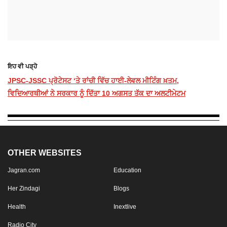
ਇਹ ਵੀ ਪੜ੍ਹੋ
JPSC-JSSC ਪ੍ਰੋਟੇਸਟ ‘ਤੇ ਰਾਂਚੀ ਵਿੱਚ ਹਾਈ-ਲੇਵਲ ਮੀਟਿੰਗ ਖ਼ਤਮ,
ਵਿਦਿਆਰਥੀਆਂ ਨੇ ਸਰਕਾਰ ਨੂੰ ਦਿੱਤਾ 10 ਅਗਸਤ ਤੱਕ ਦਾ ਅਲਟੀਮੇਟਮ
OTHER WEBSITES
Jagran.com
Education
Her Zindagi
Blogs
Health
Inextlive
Radio City