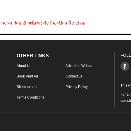
ਕੇਅਰਟੇਕਰ ਰੱਖਣ ਦੀ ਆਗਿਆ; ਕੱਟ ਰਿਹਾ ਉਮਰ ਕੈਦ ਦੀ ਸਜ਼ਾ
FOLL
OTHER LINKS
About Us
Advertise Withus
Book Print Ad
Contact us
This w
Sitemap.html
Privacy Policy
For an
Terms Conditions
compl