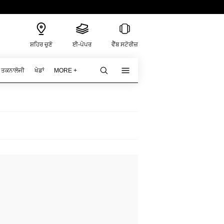
ਸ਼ਹਿਰ ਚੁਣੋ
ਈ-ਪੇਪਰ
ਵੈੱਬ ਸਟੋਰੀਜ਼
ਤਕਨਾਲੋਜੀ
ਖੇਡਾਂ
MORE +