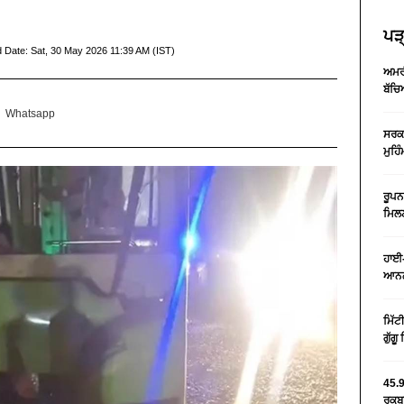
ਪੜ੍
d Date:
Sat, 30 May 2026 11:39 AM (IST)
ਅਮਰੀ
ਬੱਚਿ
Whatsapp
ਸਰਕਾ
ਮੁਹਿ
ਰੂਪਨ
ਮਿਲਣ
ਹਾਈ-
ਆਨਲ
ਮਿੱਟ
ਗੁੱਗ
45.9
ਰਕਬਾ