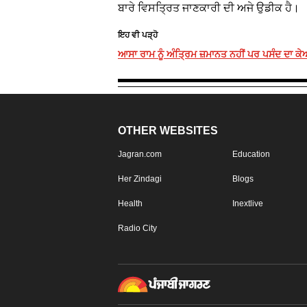
ਬਾਰੇ ਵਿਸਤ੍ਰਿਤ ਜਾਣਕਾਰੀ ਦੀ ਅਜੇ ਉਡੀਕ ਹੈ।
ਇਹ ਵੀ ਪੜ੍ਹੋ
ਆਸਾ ਰਾਮ ਨੂੰ ਅੰਤ੍ਰਿਮ ਜ਼ਮਾਨਤ ਨਹੀਂ ਪਰ ਪਸੰਦ ਦਾ 
OTHER WEBSITES
Jagran.com
Education
Her Zindagi
Blogs
Health
Inextlive
Radio City