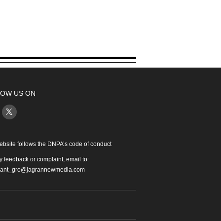
OW US ON
ebsite follows the DNPA’s code of conduct
y feedback or complaint, email to:
iant_gro@jagrannewmedia.com