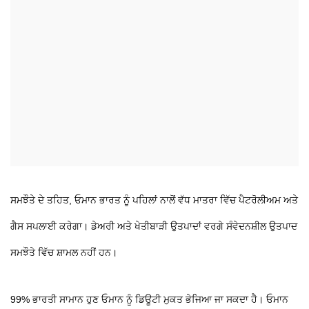
ਸਮਝੌਤੇ ਦੇ ਤਹਿਤ, ਓਮਾਨ ਭਾਰਤ ਨੂੰ ਪਹਿਲਾਂ ਨਾਲੋਂ ਵੱਧ ਮਾਤਰਾ ਵਿੱਚ ਪੈਟਰੋਲੀਅਮ ਅਤੇ
ਗੈਸ ਸਪਲਾਈ ਕਰੇਗਾ। ਡੇਅਰੀ ਅਤੇ ਖੇਤੀਬਾੜੀ ਉਤਪਾਦਾਂ ਵਰਗੇ ਸੰਵੇਦਨਸ਼ੀਲ ਉਤਪਾਦ
ਸਮਝੌਤੇ ਵਿੱਚ ਸ਼ਾਮਲ ਨਹੀਂ ਹਨ।
99% ਭਾਰਤੀ ਸਾਮਾਨ ਹੁਣ ਓਮਾਨ ਨੂੰ ਡਿਊਟੀ ਮੁਕਤ ਭੇਜਿਆ ਜਾ ਸਕਦਾ ਹੈ। ਓਮਾਨ