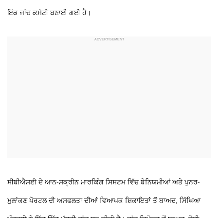
ਇੱਕ ਜਾਂਚ ਕਮੇਟੀ ਬਣਾਈ ਗਈ ਹੈ।
ਸੀਬੀਐਸਈ ਦੇ ਆਨ-ਸਕ੍ਰੀਨ ਮਾਰਕਿੰਗ ਸਿਸਟਮ ਵਿੱਚ ਬੇਨਿਯਮੀਆਂ ਅਤੇ ਪੁਨਰ-
ਮੁਲਾਂਕਣ ਪੋਰਟਲ ਦੀ ਅਸਫਲਤਾ ਦੀਆਂ ਵਿਆਪਕ ਸ਼ਿਕਾਇਤਾਂ ਤੋਂ ਬਾਅਦ, ਸਿੱਖਿਆ