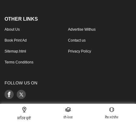
OTHER LINKS
About Us
Advertise Withus
Book Print Ad
Contact us
Sitemap.html
Privacy Policy
Terms Conditions
FOLLOW US ON
This website follows the DNPA’s code of conduct
ਈ-ਪੇਪਰ
ਵੈੱਬ ਸਟੋਰੀਜ਼
ਸ਼ਹਿਰ ਚੁਣੋ
For any feedback or complaint, email to:
compliant_gro@jagrannewmedia.com