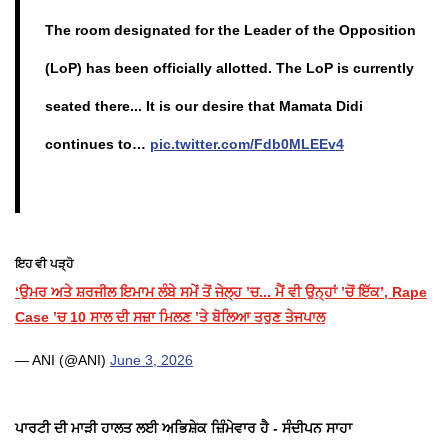
The room designated for the Leader of the Opposition
(LoP) has been officially allotted. The LoP is currently
seated there... It is our desire that Mamata Didi
continues to…
pic.twitter.com/Fdb0MLEEv4
ਇਹ ਵੀ ਪੜ੍ਹੋ
‘ਉਮਰ ਅਤੇ ਸ਼ਰਜੀਲ ਇਮਾਮ ਲੰਬੇ ਸਮੇਂ ਤੋਂ ਜੇਲ੍ਹ ’ਚ... ਮੈਂ ਵੀ ਉਨ੍ਹਾਂ ’ਚੋਂ ਇੱਕ’, Rape
Case ’ਚ 10 ਸਾਲ ਦੀ ਸਜ਼ਾ ਮਿਲਣ ’ਤੇ ਬੋਲਿਆ ਤਰੁਣ ਤੇਜਪਾਲ
— ANI (@ANI)
June 3, 2026
ਪਾਰਟੀ ਦੀ ਮਾੜੀ ਹਾਲਤ ਲਈ ਅਭਿਸ਼ੇਕ ਜ਼ਿੰਮੇਵਾਰ ਹੈ - ਸੰਦੀਪਨ ਸਾਹਾ