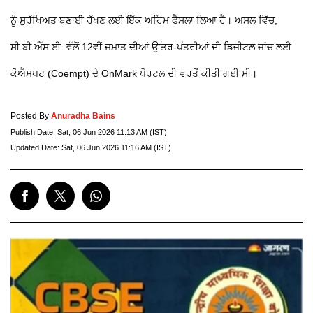
ਨੂੰ ਸੁਰੱਖਿਅਤ ਬਣਾਈ ਰੱਖਣ ਲਈ ਇੱਕ ਅਹਿਮ ਫੈਸਲਾ ਲਿਆ ਹੈ। ਅਸਲ ਵਿੱਚ,
ਸੀ.ਬੀ.ਐੱਸ.ਈ. ਵੱਲੋਂ 12ਵੀਂ ਜਮਾਤ ਦੀਆਂ ਉੱਤਰ-ਪੱਤਰੀਆਂ ਦੀ ਡਿਜੀਟਲ ਜਾਂਚ ਲਈ
ਕੋਐਮਪਟ (Coempt) ਦੇ OnMark ਪੋਰਟਲ ਦੀ ਵਰਤੋਂ ਕੀਤੀ ਗਈ ਸੀ।
Posted By
Anuradha Bains
Publish Date:
Sat, 06 Jun 2026 11:13 AM (IST)
Updated Date:
Sat, 06 Jun 2026 11:16 AM (IST)