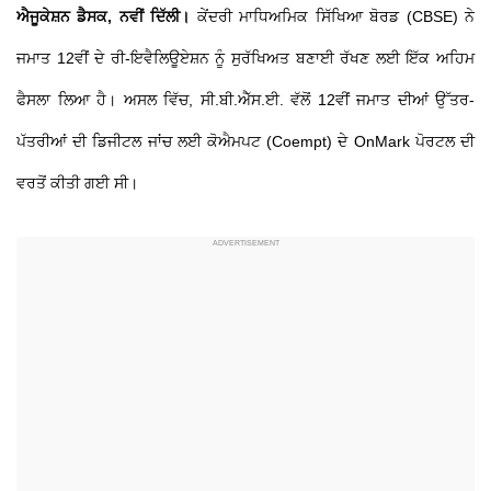
ਐਜੂਕੇਸ਼ਨ ਡੈਸਕ, ਨਵੀਂ ਦਿੱਲੀ।
ਕੇਂਦਰੀ ਮਾਧਿਅਮਿਕ ਸਿੱਖਿਆ ਬੋਰਡ (CBSE) ਨੇ
ਜਮਾਤ 12ਵੀਂ ਦੇ ਰੀ-ਇਵੈਲਿਊਏਸ਼ਨ ਨੂੰ ਸੁਰੱਖਿਅਤ ਬਣਾਈ ਰੱਖਣ ਲਈ ਇੱਕ ਅਹਿਮ
ਫੈਸਲਾ ਲਿਆ ਹੈ। ਅਸਲ ਵਿੱਚ, ਸੀ.ਬੀ.ਐੱਸ.ਈ. ਵੱਲੋਂ 12ਵੀਂ ਜਮਾਤ ਦੀਆਂ ਉੱਤਰ-
ਪੱਤਰੀਆਂ ਦੀ ਡਿਜੀਟਲ ਜਾਂਚ ਲਈ ਕੋਐਮਪਟ (Coempt) ਦੇ OnMark ਪੋਰਟਲ ਦੀ
ਵਰਤੋਂ ਕੀਤੀ ਗਈ ਸੀ।