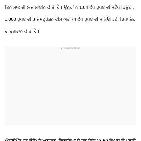
ਤਿੰਨ ਸਾਲ ਦੀ ਲੀਜ਼ ਸਾਈਨ ਕੀਤੀ ਹੈ। ਉਨ੍ਹਾਂ ਨੇ 1.84 ਲੱਖ ਰੁਪਏ ਦੀ ਸਟੈਂਪ ਡਿਊਟੀ,
1,000 ਰੁਪਏ ਦੀ ਰਜਿਸਟ੍ਰੇਸ਼ਨ ਫੀਸ ਅਤੇ 74 ਲੱਖ ਰੁਪਏ ਦੀ ਸਕਿਓਰਿਟੀ ਡਿਪਾਜ਼ਿਟ
ਦਾ ਭੁਗਤਾਨ ਕੀਤਾ ਹੈ।
ਐਗਰੀਮੈਂਟ (ਸਮਝੌਤੇ) ਦੇ ਅਨੁਸਾਰ, ਕਿਰਾਇਆ ਜੋ ਸ਼ੁਰੂ ਵਿੱਚ 18.50 ਲੱਖ ਰੁਪਏ ਪ੍ਰਤੀ