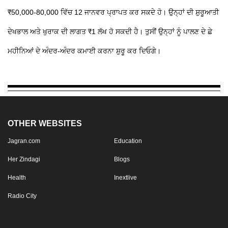
₹50,000-80,000 ਵਿੱਚ 12 ਜਾਨਵਰ ਪ੍ਰਾਪਤ ਕਰ ਸਕਦੇ ਹੋ। ਉਨ੍ਹਾਂ ਦੀ ਸ਼ੁਰੂਆਤੀ
ਦੇਖਭਾਲ ਅਤੇ ਖੁਰਾਕ ਦੀ ਲਾਗਤ ₹1 ਲੱਖ ਹੋ ਸਕਦੀ ਹੈ। ਤੁਸੀਂ ਉਨ੍ਹਾਂ ਨੂੰ ਪਾਲਣ ਦੇ ਛੇ
ਮਹੀਨਿਆਂ ਦੇ ਅੰਦਰ-ਅੰਦਰ ਕਮਾਈ ਕਰਨਾ ਸ਼ੁਰੂ ਕਰ ਦਿਓਗੇ।
OTHER WEBSITES
Jagran.com
Education
Her Zindagi
Blogs
Health
Inextlive
Radio City