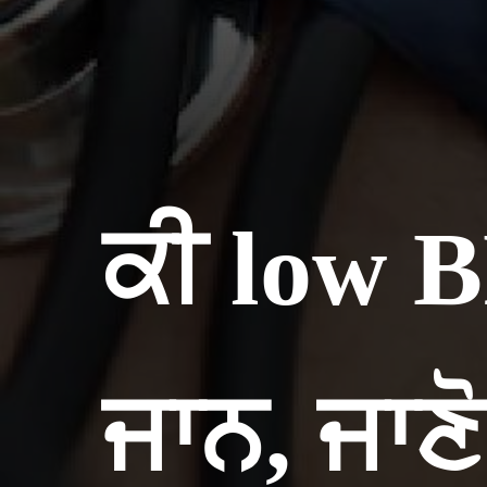
ਕੀ low B
ਜਾਨ, ਜਾਣੋ