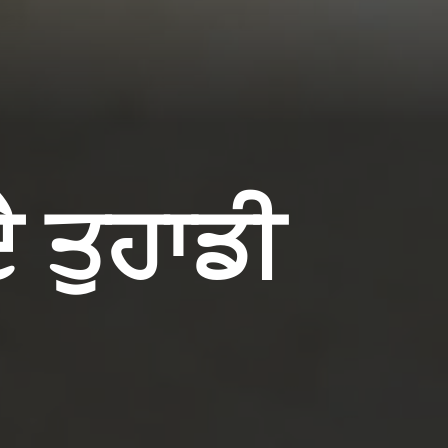
ੈ ਤੁਹਾਡੀ