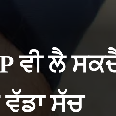
P ਵੀ ਲੈ ਸਕਦ
 ਵੱਡਾ ਸੱਚ