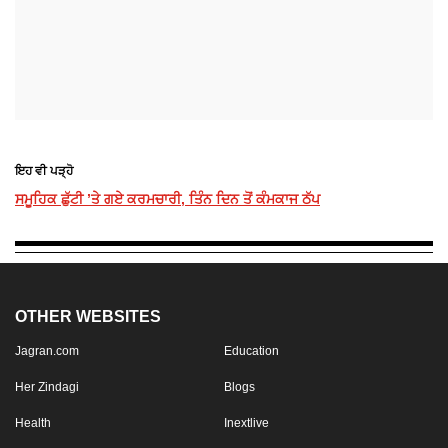
ਇਹ ਵੀ ਪੜ੍ਹੋ
ਸਮੂਹਿਕ ਛੁੱਟੀ ’ਤੇ ਗਏ ਕਰਮਚਾਰੀ, ਤਿੰਨ ਦਿਨ ਤੋਂ ਕੰਮਕਾਜ ਠੱਪ
OTHER WEBSITES
Jagran.com
Education
Her Zindagi
Blogs
Health
Inextlive