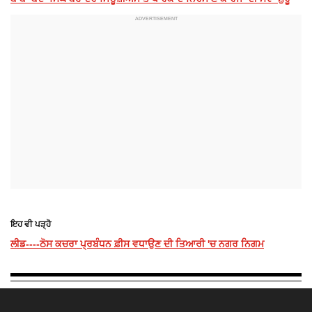
ਇਹ ਵੀ ਪੜ੍ਹੋ
ਲੀਡ----ਠੋਸ ਕਚਰਾ ਪ੍ਰਬੰਧਨ ਫ਼ੀਸ ਵਧਾਉਣ ਦੀ ਤਿਆਰੀ 'ਚ ਨਗਰ ਨਿਗਮ