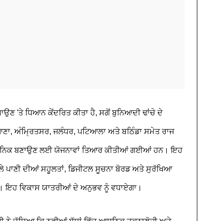
ਾਉਣ 'ਤੇ ਧਿਆਨ ਕੇਂਦਰਿਤ ਕੀਤਾ ਹੈ, ਸਗੋਂ ਬੁਨਿਆਦੀ ਢਾਂਚੇ ਦੇ
ਿਆਣਾ, ਅੰਮ੍ਰਿਤਸਰ, ਜਲੰਧਰ, ਪਟਿਆਲਾ ਅਤੇ ਬਠਿੰਡਾ ਸਮੇਤ ਰਾਜ
ਨੂੰ ਆਧੁਨਿਕ ਬਣਾਉਣ ਲਈ ਯੋਜਨਾਵਾਂ ਤਿਆਰ ਕੀਤੀਆਂ ਗਈਆਂ ਹਨ। ਇਹ
ਲੇ ਪਾਣੀ ਦੀਆਂ ਸਹੂਲਤਾਂ, ਡਿਜੀਟਲ ਸੂਚਨਾ ਬੋਰਡ ਅਤੇ ਸੁਰੱਖਿਆ
। ਇਹ ਵਿਕਾਸ ਯਾਤਰੀਆਂ ਦੇ ਅਨੁਭਵ ਨੂੰ ਵਧਾਏਗਾ।