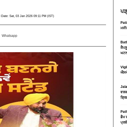
ਪੜ੍
 Date:
Sat, 03 Jan 2026 09:11 PM (IST)
Pati
ਮਜੀਠ
Whatsapp
Bath
ਕੈਪਸ
ਘਟਨਾ
Vigi
ਐੱਸਐ
Jala
ਵਰਕਸ
ਗ੍ਰਿ
Path
ਡੈਮ 
ਪ੍ਰਬੰ