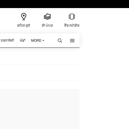
ਸ਼ਹਿਰ ਚੁਣੋ
ਈ-ਪੇਪਰ
ਵੈੱਬ ਸਟੋਰੀਜ਼
ਤਕਨਾਲੋਜੀ
ਖੇਡਾਂ
MORE +