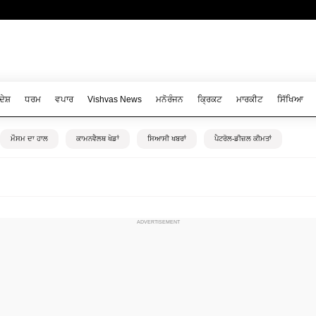
ਦੇਸ਼
ਧਰਮ
ਵਪਾਰ
Vishvas News
ਮਨੋਰੰਜਨ
ਕ੍ਰਿਕਟ
ਮਾਰਕੀਟ
ਸਿੱਖਿਆ
ਮੌਸਮ ਦਾ ਹਾਲ
ਕਾਮਨਵੈਲਥ ਖੇਡਾਂ
ਸਿਆਸੀ ਖਬਰਾਂ
ਪੈਟਰੋਲ-ਡੀਜ਼ਲ ਕੀਮਤਾਂ